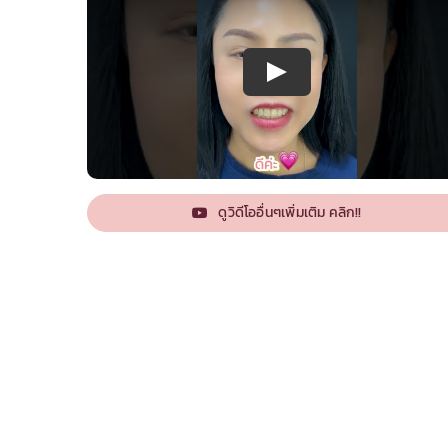
ดูวิดีโออื่นๆเพิ่มเติม คลิก!!